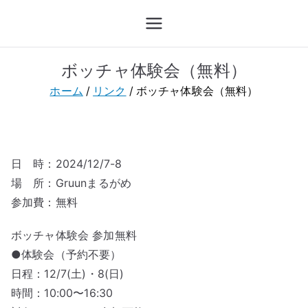
内
KBoA
香川県ボッチャ協会
容
を
ス
ボッチャ体験会（無料）
キ
ホーム
リンク
ボッチャ体験会（無料）
ッ
プ
日 時：2024/12/7-8
場 所：Gruunまるがめ
参加費：無料
ボッチャ体験会 参加無料
●体験会（予約不要）
日程：12/7(土)・8(日)
時間：10:00〜16:30